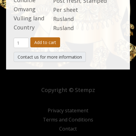
Conditie
Post fresh, Stamped
Omvang
Per sheet
Vulling land
Rusland
Country
Rusland
Add to cart
Contact us for more information
Copyright © Stempz
Privacy statement
Terms and Conditions
Contact