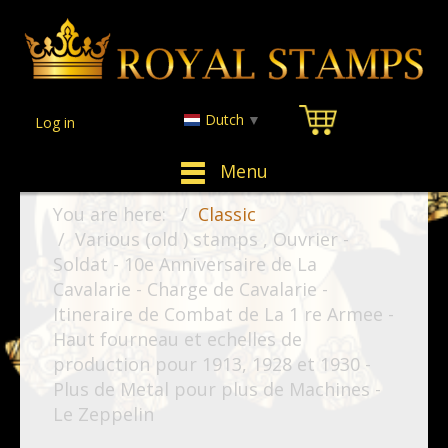
Dutch
▼
Log in
Menu
You are here:
Classic
Various (old ) stamps , Ouvrier -
Soldat - 10e Anniversaire de La
Cavalarie - Charge de Cavalarie -
Itineraire de Combat de La 1 re Armee -
Haut fourneau et echelles de
production pour 1913, 1928 et 1930 -
Plus de Metal pour plus de Machines -
Le Zeppelin