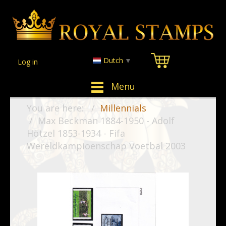
Dutch
▼
Log in
Menu
You are here:
Millennials
Max Beckman 1884-1950 - Adolf
Hötzel 1853-1934 - Fifa
Wereldkampioenschap Voetbal 2003